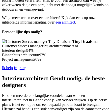
elkaar moeten verwarren. Kies je voor een architect dan weet je
zeker weten dat je een partij hebt met de hoogst mogelijke kennis op
gebouwen en vormgeving.
Wil je meer weten over een architect? Kijk dan eens op onze
uitgebreide informatiepagina over
een architect
.
Persoonlijke tips nodig?
Tiny Draaisma
Customer Succes manager bij architectenkaart.nl
Interieur design
94%
Binnenhuis architectuur
92%
Project management
97%
Ik help je graag
Interieurarchitect Gendt nodig: de beste
designers
Er zitten meerdere belangrijke voordelen aan wat een
interieurarchitect in Gendt voor je kan verwezenlijken. Op de eerste
plaats is het een optie om een bepaald pand in kaart te brengen.
Hiermee zal het dus een stuk eenvoudiger zijn om de aannemer voor