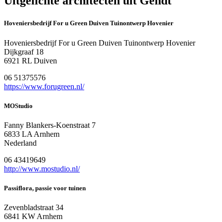
Uitgelichte architecten uit Gendt
Hoveniersbedrijf For u Green Duiven Tuinontwerp Hovenier
Hoveniersbedrijf For u Green Duiven Tuinontwerp Hovenier
Dijkgraaf 18
6921 RL Duiven
06 51375576
https://www.forugreen.nl/
MOStudio
Fanny Blankers-Koenstraat 7
6833 LA Arnhem
Nederland
06 43419649
http://www.mostudio.nl/
Passiflora, passie voor tuinen
Zevenbladstraat 34
6841 KW Arnhem