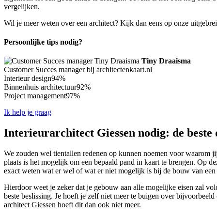
vergelijken.
Wil je meer weten over een architect? Kijk dan eens op onze uitgebre
Persoonlijke tips nodig?
Tiny Draaisma
Customer Succes manager bij architectenkaart.nl
Interieur design
94%
Binnenhuis architectuur
92%
Project management
97%
Ik help je graag
Interieurarchitect Giessen nodig: de beste 
We zouden wel tientallen redenen op kunnen noemen voor waarom jij ec
plaats is het mogelijk om een bepaald pand in kaart te brengen. Op de
exact weten wat er wel of wat er niet mogelijk is bij de bouw van ee
Hierdoor weet je zeker dat je gebouw aan alle mogelijke eisen zal vold
beste beslissing. Je hoeft je zelf niet meer te buigen over bijvoorbeeld
architect Giessen hoeft dit dan ook niet meer.