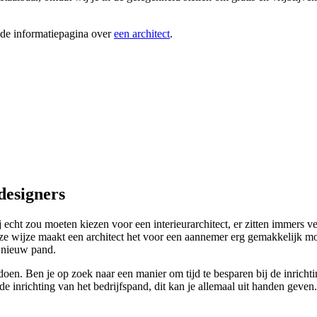
ide informatiepagina over
een architect
.
designers
ht zou moeten kiezen voor een interieurarchitect, er zitten immers veel
ze wijze maakt een architect het voor een aannemer erg gemakkelijk mog
n nieuw pand.
oen. Ben je op zoek naar een manier om tijd te besparen bij de inrichtin
 de inrichting van het bedrijfspand, dit kan je allemaal uit handen geven.