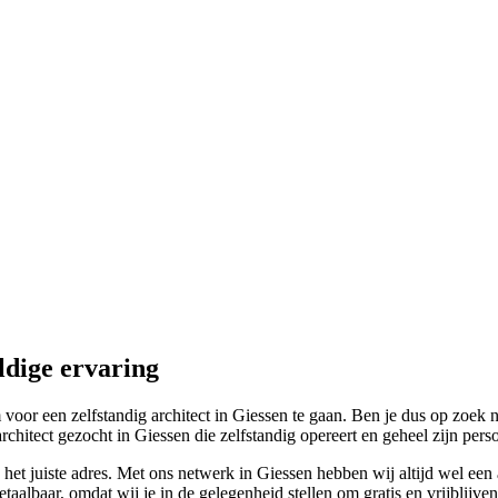
ldige ervaring
r een zelfstandig architect in Giessen te gaan. Ben je dus op zoek naar
itect gezocht in Giessen die zelfstandig opereert en geheel zijn persoo
 het juiste adres. Met ons netwerk in Giessen hebben wij altijd wel een 
aalbaar, omdat wij je in de gelegenheid stellen om gratis en vrijblijven