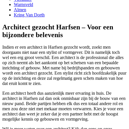
Warnsveld
Almen
Kring Van Dorth
Architect gezocht Harfsen – Voor een
bijzondere belevenis
Indien er een architect in Harfsen gezocht wordt, zoekt men
doorgaans niet naar een stylist of vormgever. Dit is namelijk toch
wel een erg groot verschil. Een architect is de professional die alles
op zich neemt als het aankomt op het schetsen van een bepaalde
inrichting of gebouw. Met name bij bedrijfspanden en gebouwen
wordt een architect gezocht. Een stylist richt zich hoofdzakelijk puur
op de inrichting en deze zal regelmatig geen schets maken van hoe
dat eruit komt te zien.
Een architect heeft dus aanzienlijk meer ervaring in huis. De
architect in Harfsen zal dan ook onmisbaar zijn bij de bouw van een
nieuw pand. Beide partijen hebben elk dus een totaal andere rol en
men zou deze niet met mekaar moeten verwarren. Kies je voor een
architect dan weet je zeker dat je een partner hebt met de hoogst
mogelijke kennis op gebouwen en vormgeving.
Wil je meer weten over een architect? Kijk dan eens op onze