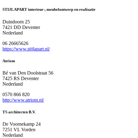
STIJLAPART interieur-, meubelontwerp en realisatie
Duindoorn 25
7421 DD Deventer
Nederland
06 26665626
https://www.stijlapart.nl/
Atriom
Bé van Den Doolstraat 56
7425 RS Deventer
Nederland
0570 866 820
http://www.atriom.nl/
TS architecten B.V.
De Voornekamp 24
7251 VL Vorden
Nederland