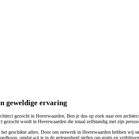
n geweldige ervaring
chitect gezocht in Heerewaarden. Ben je dus op zoek naar een architect 
ezocht wordt in Heerewaarden die totaal zelfstandig met zijn persoonli
n het geschikte adres. Door ons netwerk in Heerewaarden hebben wij stee
goedkoop, omdat wij je in de gelegenheid stellen om gratis en vrijblijven