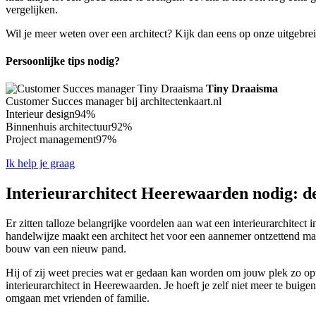
vergelijken.
Wil je meer weten over een architect? Kijk dan eens op onze uitgebre
Persoonlijke tips nodig?
Tiny Draaisma
Customer Succes manager bij architectenkaart.nl
Interieur design
94%
Binnenhuis architectuur
92%
Project management
97%
Ik help je graag
Interieurarchitect Heerewaarden nodig: de
Er zitten talloze belangrijke voordelen aan wat een interieurarchitec
handelwijze maakt een architect het voor een aannemer ontzettend makk
bouw van een nieuw pand.
Hij of zij weet precies wat er gedaan kan worden om jouw plek zo opti
interieurarchitect in Heerewaarden. Je hoeft je zelf niet meer te buige
omgaan met vrienden of familie.