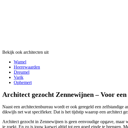
Bekijk ook architecten uit
Wamel
Heerewaarden
Dreumel
Varik
Ophemert
Architect gezocht Zennewijnen – Voor een
Naast een architectenbureau wordt er ook geregeld een zelfstandige ar
dikwijls net wat specifieker. Dat is het tijdstip waarop een architect 
Architect gezocht in Zennewijnen is geen eenvoudige opgave, maar wel
je zoekt. En zo is jouw karwei altijd tot een goed einde te brengen. M