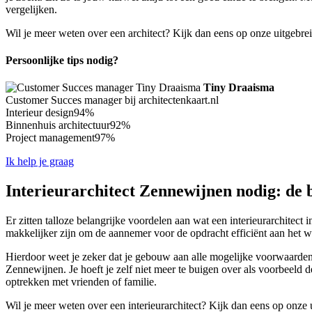
vergelijken.
Wil je meer weten over een architect? Kijk dan eens op onze uitgebre
Persoonlijke tips nodig?
Tiny Draaisma
Customer Succes manager bij architectenkaart.nl
Interieur design
94%
Binnenhuis architectuur
92%
Project management
97%
Ik help je graag
Interieurarchitect Zennewijnen nodig: de b
Er zitten talloze belangrijke voordelen aan wat een interieurarchitect 
makkelijker zijn om de aannemer voor de opdracht efficiënt aan het we
Hierdoor weet je zeker dat je gebouw aan alle mogelijke voorwaarden za
Zennewijnen. Je hoeft je zelf niet meer te buigen over als voorbeeld d
optrekken met vrienden of familie.
Wil je meer weten over een interieurarchitect? Kijk dan eens op onze