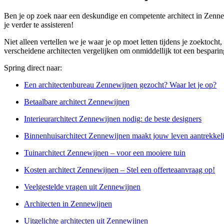
Ben je op zoek naar een deskundige en competente architect in Zennew
je verder te assisteren!
Niet alleen vertellen we je waar je op moet letten tijdens je zoektoch
verscheidene architecten vergelijken om onmiddellijk tot een bespari
Spring direct naar:
Een architectenbureau Zennewijnen gezocht? Waar let je op?
Betaalbare architect Zennewijnen
Interieurarchitect Zennewijnen nodig: de beste designers
Binnenhuisarchitect Zennewijnen maakt jouw leven aantrekkeli
Tuinarchitect Zennewijnen – voor een mooiere tuin
Kosten architect Zennewijnen – Stel een offerteaanvraag op!
Veelgestelde vragen uit Zennewijnen
Architecten in Zennewijnen
Uitgelichte architecten uit Zennewijnen