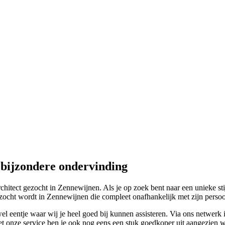
 bijzondere ondervinding
chitect gezocht in Zennewijnen. Als je op zoek bent naar een unieke sti
gezocht wordt in Zennewijnen die compleet onafhankelijk met zijn persoonl
 eentje waar wij je heel goed bij kunnen assisteren. Via ons netwerk i
et onze service ben je ook nog eens een stuk goedkoper uit aangezien wij