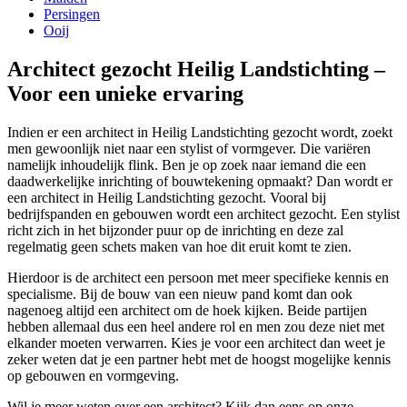
Persingen
Ooij
Architect gezocht Heilig Landstichting –
Voor een unieke ervaring
Indien er een architect in Heilig Landstichting gezocht wordt, zoekt
men gewoonlijk niet naar een stylist of vormgever. Die variëren
namelijk inhoudelijk flink. Ben je op zoek naar iemand die een
daadwerkelijke inrichting of bouwtekening opmaakt? Dan wordt er
een architect in Heilig Landstichting gezocht. Vooral bij
bedrijfspanden en gebouwen wordt een architect gezocht. Een stylist
richt zich in het bijzonder puur op de inrichting en deze zal
regelmatig geen schets maken van hoe dit eruit komt te zien.
Hierdoor is de architect een persoon met meer specifieke kennis en
specialisme. Bij de bouw van een nieuw pand komt dan ook
nagenoeg altijd een architect om de hoek kijken. Beide partijen
hebben allemaal dus een heel andere rol en men zou deze niet met
elkander moeten verwarren. Kies je voor een architect dan weet je
zeker weten dat je een partner hebt met de hoogst mogelijke kennis
op gebouwen en vormgeving.
Wil je meer weten over een architect? Kijk dan eens op onze