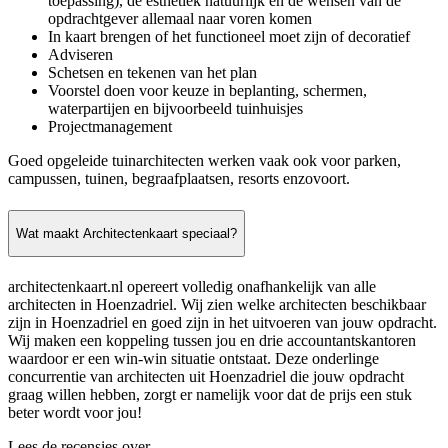
toepassing), de esthetiek natuurlijk en de wensen van de
opdrachtgever allemaal naar voren komen
In kaart brengen of het functioneel moet zijn of decoratief
Adviseren
Schetsen en tekenen van het plan
Voorstel doen voor keuze in beplanting, schermen,
waterpartijen en bijvoorbeeld tuinhuisjes
Projectmanagement
Goed opgeleide tuinarchitecten werken vaak ook voor parken,
campussen, tuinen, begraafplaatsen, resorts enzovoort.
Wat maakt Architectenkaart speciaal?
architectenkaart.nl opereert volledig onafhankelijk van alle
architecten in Hoenzadriel. Wij zien welke architecten beschikbaar
zijn in Hoenzadriel en goed zijn in het uitvoeren van jouw opdracht.
Wij maken een koppeling tussen jou en drie accountantskantoren
waardoor er een win-win situatie ontstaat. Deze onderlinge
concurrentie van architecten uit Hoenzadriel die jouw opdracht
graag willen hebben, zorgt er namelijk voor dat de prijs een stuk
beter wordt voor jou!
Lees de recensies over