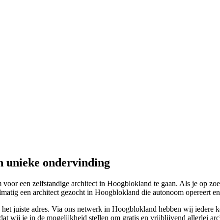
n unieke ondervinding
oor een zelfstandige architect in Hoogblokland te gaan. Als je op zoek
lmatig een architect gezocht in Hoogblokland die autonoom opereert en 
 het juiste adres. Via ons netwerk in Hoogblokland hebben wij iedere keer 
wij je in de mogelijkheid stellen om gratis en vrijblijvend allerlei ar