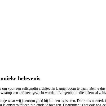
unieke belevenis
 voor een zelfstandig architect in Langenboom te gaan. Ben je dus op 
waarop een architect gezocht wordt in Langenboom die helemaal zelfstan
ntje waar wij je enorm goed bij kunnen assisteren. Door ons netwerk i
m je ontwerp tot een fijn einde te brengen. Daarbuiten is het ook nog e