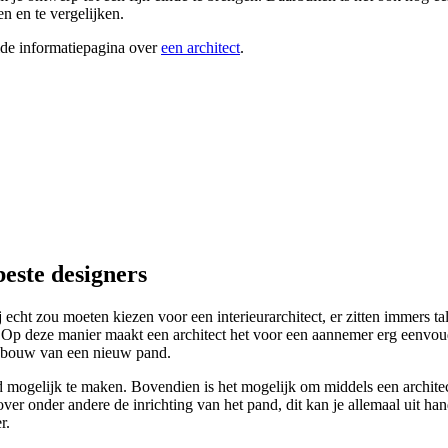
n en te vergelijken.
ide informatiepagina over
een architect
.
este designers
ht zou moeten kiezen voor een interieurarchitect, er zitten immers talr
en. Op deze manier maakt een architect het voor een aannemer erg eenvo
de bouw van een nieuw pand.
mogelijk te maken. Bovendien is het mogelijk om middels een architect 
over onder andere de inrichting van het pand, dit kan je allemaal uit hand
r.