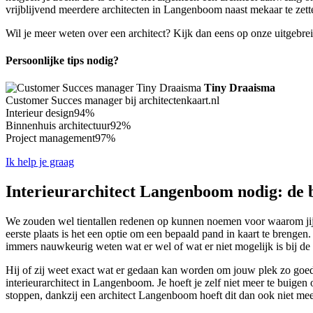
vrijblijvend meerdere architecten in Langenboom naast mekaar te zette
Wil je meer weten over een architect? Kijk dan eens op onze uitgebre
Persoonlijke tips nodig?
Tiny Draaisma
Customer Succes manager bij architectenkaart.nl
Interieur design
94%
Binnenhuis architectuur
92%
Project management
97%
Ik help je graag
Interieurarchitect Langenboom nodig: de b
We zouden wel tientallen redenen op kunnen noemen voor waarom jij ec
eerste plaats is het een optie om een bepaald pand in kaart te breng
immers nauwkeurig weten wat er wel of wat er niet mogelijk is bij 
Hij of zij weet exact wat er gedaan kan worden om jouw plek zo goed 
interieurarchitect in Langenboom. Je hoeft je zelf niet meer te buigen 
stoppen, dankzij een architect Langenboom hoeft dit dan ook niet mee