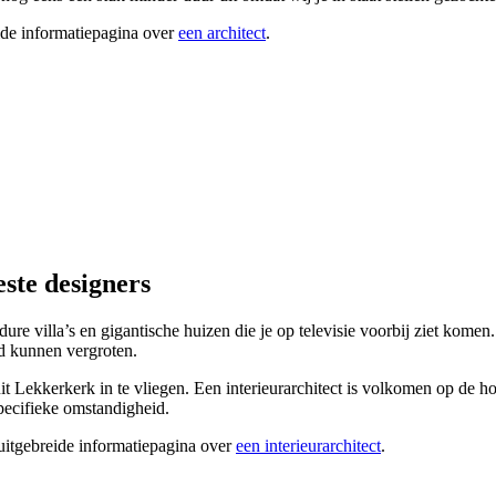
ide informatiepagina over
een architect
.
ste designers
 dure villa’s en gigantische huizen die je op televisie voorbij ziet kome
d kunnen vergroten.
t uit Lekkerkerk in te vliegen. Een interieurarchitect is volkomen op de
specifieke omstandigheid.
 uitgebreide informatiepagina over
een interieurarchitect
.