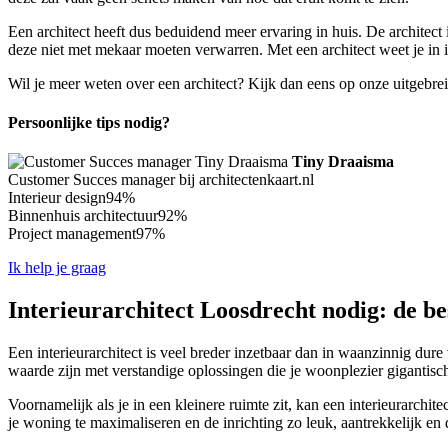
Een architect heeft dus beduidend meer ervaring in huis. De architec
deze niet met mekaar moeten verwarren. Met een architect weet je in ie
Wil je meer weten over een architect? Kijk dan eens op onze uitgebre
Persoonlijke tips nodig?
Tiny Draaisma
Customer Succes manager bij architectenkaart.nl
Interieur design
94%
Binnenhuis architectuur
92%
Project management
97%
Ik help je graag
Interieurarchitect Loosdrecht nodig: de be
Een interieurarchitect is veel breder inzetbaar dan in waanzinnig dure 
waarde zijn met verstandige oplossingen die je woonplezier gigantisc
Voornamelijk als je in een kleinere ruimte zit, kan een interieurarchi
je woning te maximaliseren en de inrichting zo leuk, aantrekkelijk en