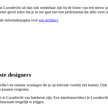
t in Loosdrecht zal dan ook onmisbaar zijn bij de bouw van een nieuw p
der geval zeker dat je in zee gaat met een professional die alles weet 
ide informatiepagina over
een architect
.
ste designers
villa’s en enorme woningen die je op televisie voorbij ziet komen. Ook i
h kunnen vergroten.
tect in Loosdrecht van betekenis zijn. Een interieurarchitect in Loosdrec
 duurzaam mogelijk te krijgen.