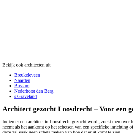
Bekijk ook architecten uit
Breukeleveen
Naarden
Bussum
Nederhorst den Berg
s Graveland
Architect gezocht Loosdrecht – Voor een 
Indien er een architect in Loosdrecht gezocht wordt, zoekt men over he
neemt als het aankomt op het schetsen van een specifieke inrichting o
deze zal vaak geen schets maken van hoe dat eruit komt te zien.