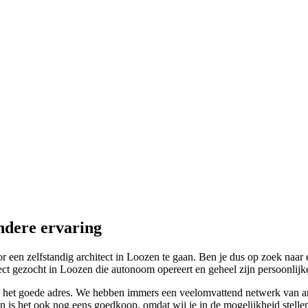
ndere ervaring
n zelfstandig architect in Loozen te gaan. Ben je dus op zoek naar een 
t gezocht in Loozen die autonoom opereert en geheel zijn persoonlijke 
aan het goede adres. We hebben immers een veelomvattend netwerk van ar
 is het ook nog eens goedkoop, omdat wij je in de mogelijkheid stellen