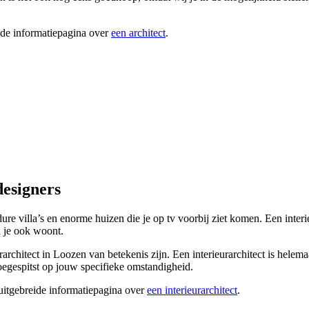
ide informatiepagina over
een architect
.
designers
 dure villa’s en enorme huizen die je op tv voorbij ziet komen. Een inter
n je ook woont.
urarchitect in Loozen van betekenis zijn. Een interieurarchitect is hele
oegespitst op jouw specifieke omstandigheid.
 uitgebreide informatiepagina over
een interieurarchitect
.