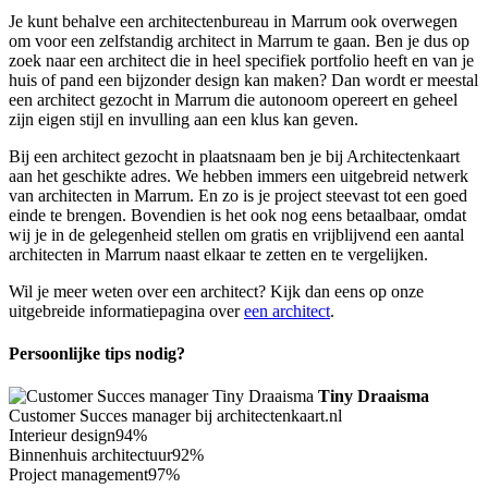
Je kunt behalve een architectenbureau in Marrum ook overwegen
om voor een zelfstandig architect in Marrum te gaan. Ben je dus op
zoek naar een architect die in heel specifiek portfolio heeft en van je
huis of pand een bijzonder design kan maken? Dan wordt er meestal
een architect gezocht in Marrum die autonoom opereert en geheel
zijn eigen stijl en invulling aan een klus kan geven.
Bij een architect gezocht in plaatsnaam ben je bij Architectenkaart
aan het geschikte adres. We hebben immers een uitgebreid netwerk
van architecten in Marrum. En zo is je project steevast tot een goed
einde te brengen. Bovendien is het ook nog eens betaalbaar, omdat
wij je in de gelegenheid stellen om gratis en vrijblijvend een aantal
architecten in Marrum naast elkaar te zetten en te vergelijken.
Wil je meer weten over een architect? Kijk dan eens op onze
uitgebreide informatiepagina over
een architect
.
Persoonlijke tips nodig?
Tiny Draaisma
Customer Succes manager bij architectenkaart.nl
Interieur design
94%
Binnenhuis architectuur
92%
Project management
97%