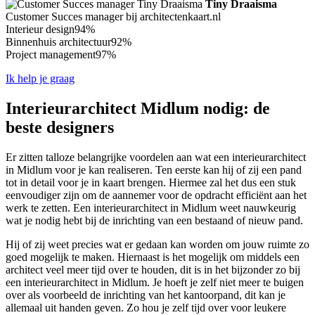
Tiny Draaisma
Customer Succes manager bij architectenkaart.nl
Interieur design
94%
Binnenhuis architectuur
92%
Project management
97%
Ik help je graag
Interieurarchitect Midlum nodig: de
beste designers
Er zitten talloze belangrijke voordelen aan wat een interieurarchitect
in Midlum voor je kan realiseren. Ten eerste kan hij of zij een pand
tot in detail voor je in kaart brengen. Hiermee zal het dus een stuk
eenvoudiger zijn om de aannemer voor de opdracht efficiënt aan het
werk te zetten. Een interieurarchitect in Midlum weet nauwkeurig
wat je nodig hebt bij de inrichting van een bestaand of nieuw pand.
Hij of zij weet precies wat er gedaan kan worden om jouw ruimte zo
goed mogelijk te maken. Hiernaast is het mogelijk om middels een
architect veel meer tijd over te houden, dit is in het bijzonder zo bij
een interieurarchitect in Midlum. Je hoeft je zelf niet meer te buigen
over als voorbeeld de inrichting van het kantoorpand, dit kan je
allemaal uit handen geven. Zo hou je zelf tijd over voor leukere