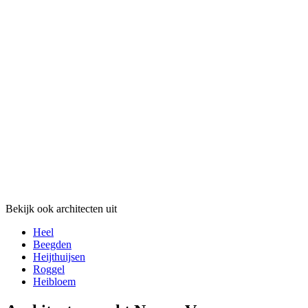
Bekijk ook architecten uit
Heel
Beegden
Heijthuijsen
Roggel
Heibloem