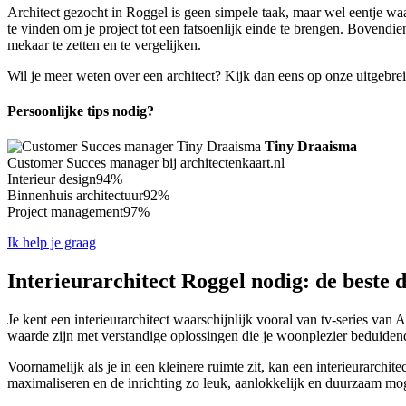
Architect gezocht in Roggel is geen simpele taak, maar wel eentje waa
te vinden om je project tot een fatsoenlijk einde te brengen. Bovendien
mekaar te zetten en te vergelijken.
Wil je meer weten over een architect? Kijk dan eens op onze uitgebre
Persoonlijke tips nodig?
Tiny Draaisma
Customer Succes manager bij architectenkaart.nl
Interieur design
94%
Binnenhuis architectuur
92%
Project management
97%
Ik help je graag
Interieurarchitect Roggel nodig: de beste 
Je kent een interieurarchitect waarschijnlijk vooral van tv-series van
waarde zijn met verstandige oplossingen die je woonplezier beduiden
Voornamelijk als je in een kleinere ruimte zit, kan een interieurarchi
maximaliseren en de inrichting zo leuk, aanlokkelijk en duurzaam moge