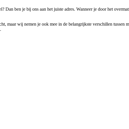
? Dan ben je bij ons aan het juiste adres. Wanneer je door het overmat
cht, maar wij nemen je ook mee in de belangrijkste verschillen tussen me
.