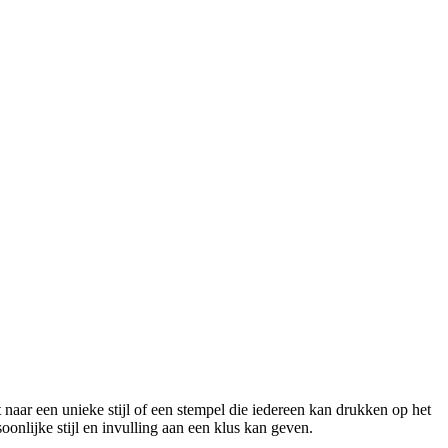
naar een unieke stijl of een stempel die iedereen kan drukken op het
oonlijke stijl en invulling aan een klus kan geven.