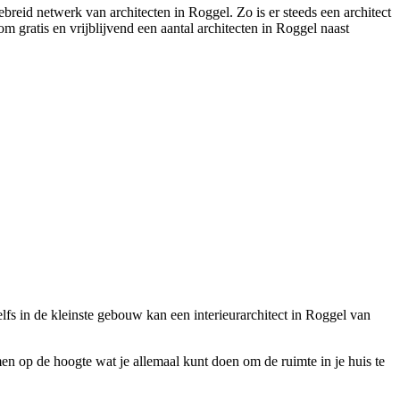
breid netwerk van architecten in Roggel. Zo is er steeds een architect
om gratis en vrijblijvend een aantal architecten in Roggel naast
elfs in de kleinste gebouw kan een interieurarchitect in Roggel van
omen op de hoogte wat je allemaal kunt doen om de ruimte in je huis te