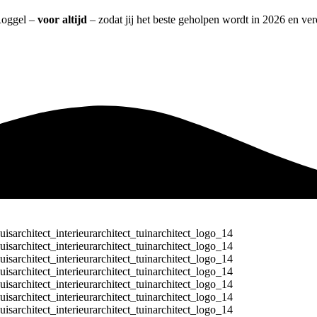
 Roggel –
voor altijd
– zodat jij het beste geholpen wordt in 2026 en ver