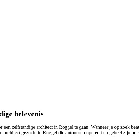
dige belevenis
een zelfstandige architect in Roggel te gaan. Wanneer je op zoek bent 
n architect gezocht in Roggel die autonoom opereert en geheel zijn pers