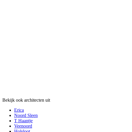
Bekijk ook architecten uit
Erica
Noord Sleen
T Haantje
Veenoord
Holsloot