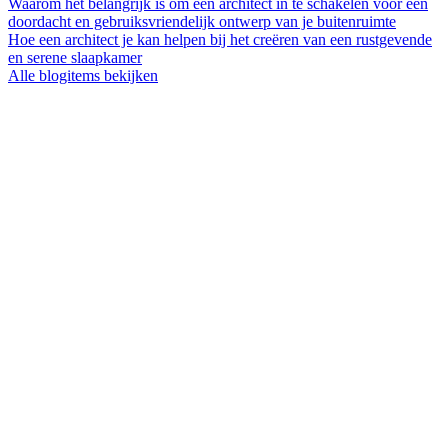
Waarom het belangrijk is om een architect in te schakelen voor een
doordacht en gebruiksvriendelijk ontwerp van je buitenruimte
Hoe een architect je kan helpen bij het creëren van een rustgevende
en serene slaapkamer
Alle blogitems bekijken