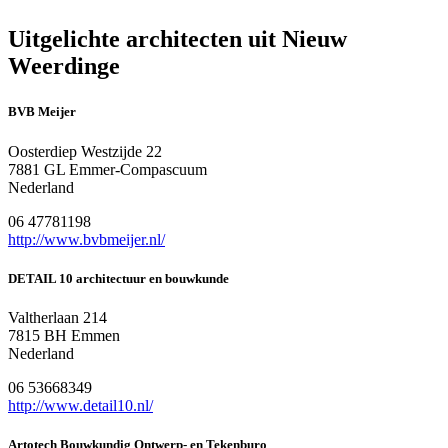
Uitgelichte architecten uit Nieuw
Weerdinge
BVB Meijer
Oosterdiep Westzijde 22
7881 GL Emmer-Compascuum
Nederland
06 47781198
http://www.bvbmeijer.nl/
DETAIL 10 architectuur en bouwkunde
Valtherlaan 214
7815 BH Emmen
Nederland
06 53668349
http://www.detail10.nl/
Artotech Bouwkundig Ontwerp- en Tekenburo