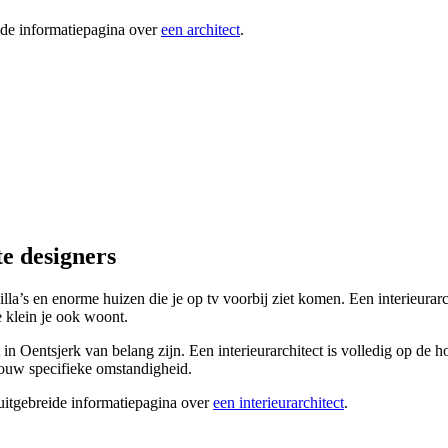
ide informatiepagina over
een architect
.
te designers
villa’s en enorme huizen die je op tv voorbij ziet komen. Een interieura
e klein je ook woont.
t in Oentsjerk van belang zijn. Een interieurarchitect is volledig op de 
 jouw specifieke omstandigheid.
 uitgebreide informatiepagina over
een interieurarchitect
.