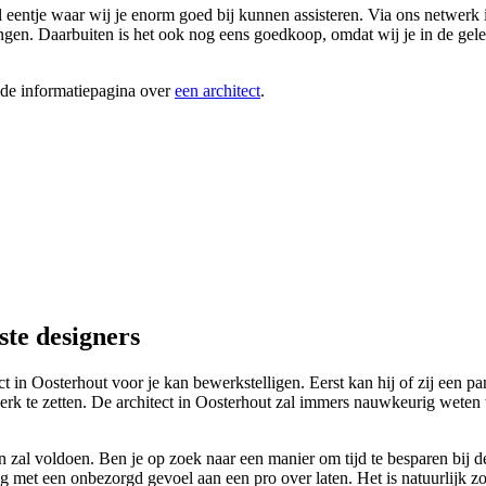
eentje waar wij je enorm goed bij kunnen assisteren. Via ons netwerk 
rengen. Daarbuiten is het ook nog eens goedkoop, omdat wij je in de gelege
ide informatiepagina over
een architect
.
ste designers
ct in Oosterhout voor je kan bewerkstelligen. Eerst kan hij of zij een pa
rk te zetten. De architect in Oosterhout zal immers nauwkeurig weten 
al voldoen. Ben je op zoek naar een manier om tijd te besparen bij de i
 met een onbezorgd gevoel aan een pro over laten. Het is natuurlijk zond