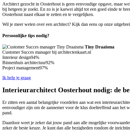
Architect gezocht in Oosterhout is geen eenvoudige opgave, maar wel 
bij hetgeen je zoekt. En zo is je karwei altijd tot een goed einde te b
Oosterhout naast elkaar te zetten en te vergelijken.
Wil je meer weten over een architect? Kijk dan eens op onze uitgebre
Persoonlijke tips nodig?
Tiny Draaisma
Customer Succes manager bij architectenkaart.nl
Interieur design
94%
Binnenhuis architectuur
92%
Project management
97%
Ik help je graag
Interieurarchitect Oosterhout nodig: de be
Er zitten een aantal belangrijke voordelen aan wat een interieurarchite
eenvoudiger zijn om de aannemer voor de klus doeltreffend aan het we
pand.
Daardoor weet je zeker dat jouw pand aan alle mogelijke voorwaarden z
zeker de beste keuze. Je kunt dan alle bezigheden rondom de inrichting