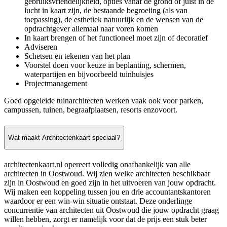
gebruiksvriendelijkheid, opties vanaf de grond of juist in de
lucht in kaart zijn, de bestaande begroeiing (als van
toepassing), de esthetiek natuurlijk en de wensen van de
opdrachtgever allemaal naar voren komen
In kaart brengen of het functioneel moet zijn of decoratief
Adviseren
Schetsen en tekenen van het plan
Voorstel doen voor keuze in beplanting, schermen,
waterpartijen en bijvoorbeeld tuinhuisjes
Projectmanagement
Goed opgeleide tuinarchitecten werken vaak ook voor parken,
campussen, tuinen, begraafplaatsen, resorts enzovoort.
Wat maakt Architectenkaart speciaal?
architectenkaart.nl opereert volledig onafhankelijk van alle
architecten in Oostwoud. Wij zien welke architecten beschikbaar
zijn in Oostwoud en goed zijn in het uitvoeren van jouw opdracht.
Wij maken een koppeling tussen jou en drie accountantskantoren
waardoor er een win-win situatie ontstaat. Deze onderlinge
concurrentie van architecten uit Oostwoud die jouw opdracht graag
willen hebben, zorgt er namelijk voor dat de prijs een stuk beter