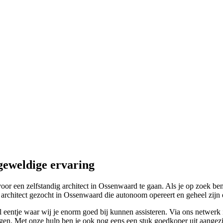
geweldige ervaring
r een zelfstandig architect in Ossenwaard te gaan. Als je op zoek bent
 architect gezocht in Ossenwaard die autonoom opereert en geheel zijn e
eentje waar wij je enorm goed bij kunnen assisteren. Via ons netwerk i
engen. Met onze hulp ben je ook nog eens een stuk goedkoper uit aangezi