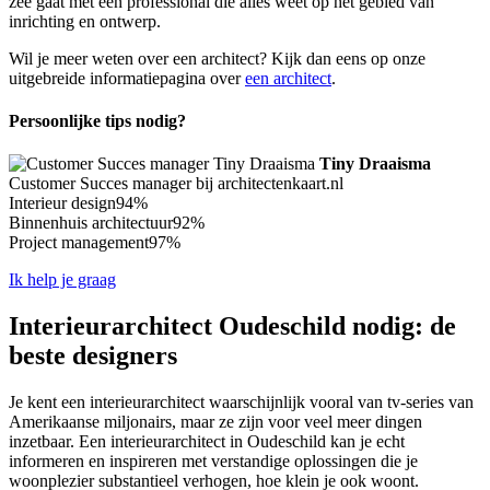
zee gaat met een professional die alles weet op het gebied van
inrichting en ontwerp.
Wil je meer weten over een architect? Kijk dan eens op onze
uitgebreide informatiepagina over
een architect
.
Persoonlijke tips nodig?
Tiny Draaisma
Customer Succes manager bij architectenkaart.nl
Interieur design
94%
Binnenhuis architectuur
92%
Project management
97%
Ik help je graag
Interieurarchitect Oudeschild nodig: de
beste designers
Je kent een interieurarchitect waarschijnlijk vooral van tv-series van
Amerikaanse miljonairs, maar ze zijn voor veel meer dingen
inzetbaar. Een interieurarchitect in Oudeschild kan je echt
informeren en inspireren met verstandige oplossingen die je
woonplezier substantieel verhogen, hoe klein je ook woont.