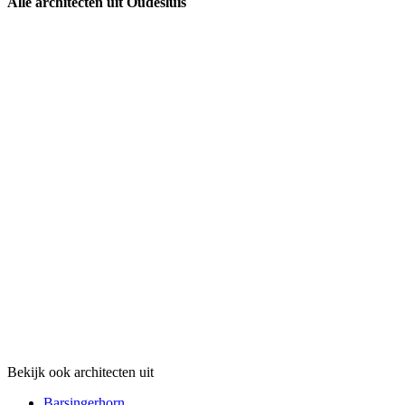
Alle architecten uit Oudesluis
Bekijk ook architecten uit
Barsingerhorn