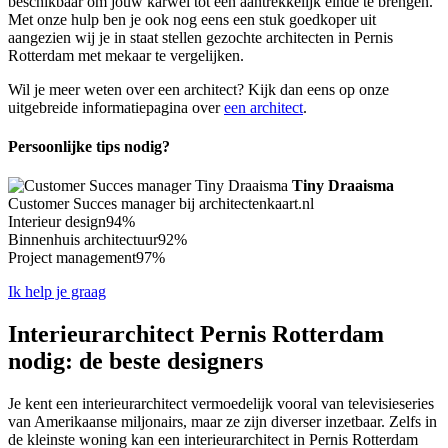
beschikbaar om jouw karwei tot een aantrekkelijk einde te brengen.
Met onze hulp ben je ook nog eens een stuk goedkoper uit
aangezien wij je in staat stellen gezochte architecten in Pernis
Rotterdam met mekaar te vergelijken.
Wil je meer weten over een architect? Kijk dan eens op onze
uitgebreide informatiepagina over
een architect
.
Persoonlijke tips nodig?
Tiny Draaisma
Customer Succes manager bij architectenkaart.nl
Interieur design
94%
Binnenhuis architectuur
92%
Project management
97%
Ik help je graag
Interieurarchitect Pernis Rotterdam
nodig: de beste designers
Je kent een interieurarchitect vermoedelijk vooral van televisieseries
van Amerikaanse miljonairs, maar ze zijn diverser inzetbaar. Zelfs in
de kleinste woning kan een interieurarchitect in Pernis Rotterdam