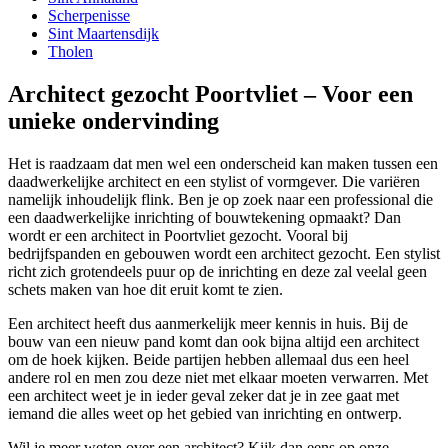
Scherpenisse
Sint Maartensdijk
Tholen
Architect gezocht Poortvliet – Voor een
unieke ondervinding
Het is raadzaam dat men wel een onderscheid kan maken tussen een
daadwerkelijke architect en een stylist of vormgever. Die variëren
namelijk inhoudelijk flink. Ben je op zoek naar een professional die
een daadwerkelijke inrichting of bouwtekening opmaakt? Dan
wordt er een architect in Poortvliet gezocht. Vooral bij
bedrijfspanden en gebouwen wordt een architect gezocht. Een stylist
richt zich grotendeels puur op de inrichting en deze zal veelal geen
schets maken van hoe dit eruit komt te zien.
Een architect heeft dus aanmerkelijk meer kennis in huis. Bij de
bouw van een nieuw pand komt dan ook bijna altijd een architect
om de hoek kijken. Beide partijen hebben allemaal dus een heel
andere rol en men zou deze niet met elkaar moeten verwarren. Met
een architect weet je in ieder geval zeker dat je in zee gaat met
iemand die alles weet op het gebied van inrichting en ontwerp.
Wil je meer weten over een architect? Kijk dan eens op onze