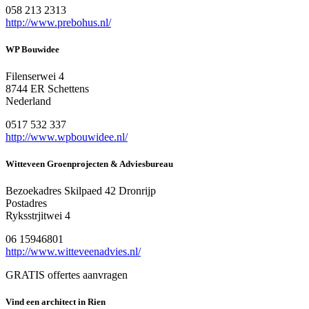
058 213 2313
http://www.prebohus.nl/
WP Bouwidee
Filenserwei 4
8744 ER Schettens
Nederland
0517 532 337
http://www.wpbouwidee.nl/
Witteveen Groenprojecten & Adviesbureau
Bezoekadres Skilpaed 42 Dronrijp
Postadres
Ryksstrjitwei 4
06 15946801
http://www.witteveenadvies.nl/
GRATIS offertes aanvragen
Vind een architect in Rien