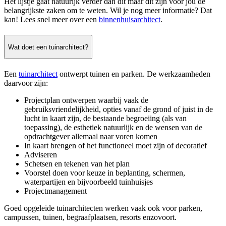
Het lijstje gaat natuurijk verder dan dit maar dit zijn voor jou de
belangrijkste zaken om te weten. Wil je nog meer informatie? Dat
kan! Lees snel meer over een
binnenhuisarchitect
.
Wat doet een tuinarchitect?
Een
tuinarchitect
ontwerpt tuinen en parken. De werkzaamheden
daarvoor zijn:
Projectplan ontwerpen waarbij vaak de
gebruiksvriendelijkheid, opties vanaf de grond of juist in de
lucht in kaart zijn, de bestaande begroeiing (als van
toepassing), de esthetiek natuurlijk en de wensen van de
opdrachtgever allemaal naar voren komen
In kaart brengen of het functioneel moet zijn of decoratief
Adviseren
Schetsen en tekenen van het plan
Voorstel doen voor keuze in beplanting, schermen,
waterpartijen en bijvoorbeeld tuinhuisjes
Projectmanagement
Goed opgeleide tuinarchitecten werken vaak ook voor parken,
campussen, tuinen, begraafplaatsen, resorts enzovoort.