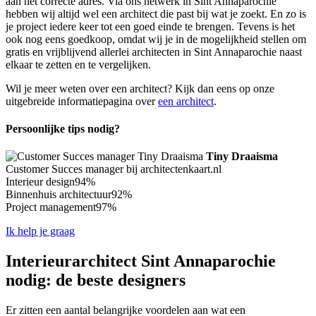
aan het correcte adres. Via ons netwerk in Sint Annaparochie
hebben wij altijd wel een architect die past bij wat je zoekt. En zo is
je project iedere keer tot een goed einde te brengen. Tevens is het
ook nog eens goedkoop, omdat wij je in de mogelijkheid stellen om
gratis en vrijblijvend allerlei architecten in Sint Annaparochie naast
elkaar te zetten en te vergelijken.
Wil je meer weten over een architect? Kijk dan eens op onze
uitgebreide informatiepagina over
een architect
.
Persoonlijke tips nodig?
Tiny Draaisma
Customer Succes manager bij architectenkaart.nl
Interieur design
94%
Binnenhuis architectuur
92%
Project management
97%
Ik help je graag
Interieurarchitect Sint Annaparochie
nodig: de beste designers
Er zitten een aantal belangrijke voordelen aan wat een