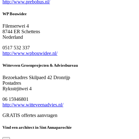
http://www.prebohus.nl/
WP Bouwidee
Filenserwei 4
8744 ER Schettens
Nederland
0517 532 337
http://www.wpbouwidee.nl/
Witteveen Groenprojecten & Adviesbureau
Bezoekadres Skilpaed 42 Dronrijp
Postadres
Ryksstrjitwei 4
06 15946801
http://www.witteveenadvies.nl/
GRATIS offertes aanvragen
Vind een architect in Sint Annaparochie