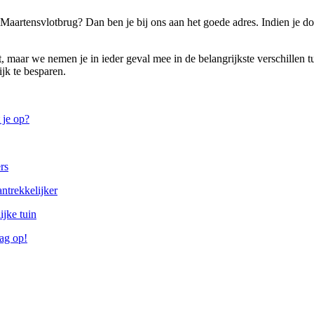
t Maartensvlotbrug? Dan ben je bij ons aan het goede adres. Indien je 
t, maar we nemen je in ieder geval mee in de belangrijkste verschillen tu
ijk te besparen.
 je op?
rs
ntrekkelijker
ijke tuin
aag op!