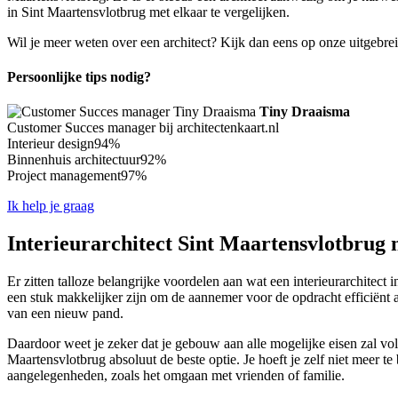
in Sint Maartensvlotbrug met elkaar te vergelijken.
Wil je meer weten over een architect? Kijk dan eens op onze uitgebre
Persoonlijke tips nodig?
Tiny Draaisma
Customer Succes manager bij architectenkaart.nl
Interieur design
94%
Binnenhuis architectuur
92%
Project management
97%
Ik help je graag
Interieurarchitect Sint Maartensvlotbrug n
Er zitten talloze belangrijke voordelen aan wat een interieurarchitect i
een stuk makkelijker zijn om de aannemer voor de opdracht efficiënt a
van een nieuw pand.
Daardoor weet je zeker dat je gebouw aan alle mogelijke eisen zal vold
Maartensvlotbrug absoluut de beste optie. Je hoeft je zelf niet meer te
aangelegenheden, zoals het omgaan met vrienden of familie.