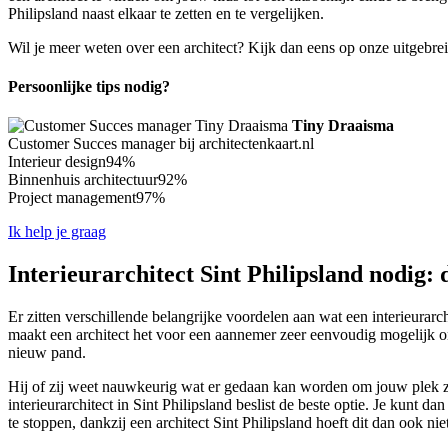
Philipsland naast elkaar te zetten en te vergelijken.
Wil je meer weten over een architect? Kijk dan eens op onze uitgebre
Persoonlijke tips nodig?
Tiny Draaisma
Customer Succes manager bij architectenkaart.nl
Interieur design
94%
Binnenhuis architectuur
92%
Project management
97%
Ik help je graag
Interieurarchitect Sint Philipsland nodig: 
Er zitten verschillende belangrijke voordelen aan wat een interieurarchi
maakt een architect het voor een aannemer zeer eenvoudig mogelijk om 
nieuw pand.
Hij of zij weet nauwkeurig wat er gedaan kan worden om jouw plek zo 
interieurarchitect in Sint Philipsland beslist de beste optie. Je kunt 
te stoppen, dankzij een architect Sint Philipsland hoeft dit dan ook nie