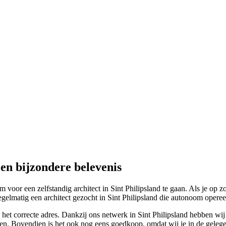
een bijzondere belevenis
 voor een zelfstandig architect in Sint Philipsland te gaan. Als je op z
egelmatig een architect gezocht in Sint Philipsland die autonoom opereer
het correcte adres. Dankzij ons netwerk in Sint Philipsland hebben wij al
gen. Bovendien is het ook nog eens goedkoop, omdat wij je in de gelegen