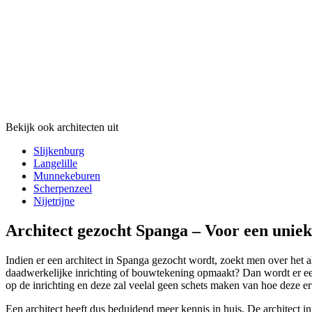
Bekijk ook architecten uit
Slijkenburg
Langelille
Munnekeburen
Scherpenzeel
Nijetrijne
Architect gezocht Spanga – Voor een unie
Indien er een architect in Spanga gezocht wordt, zoekt men over het a
daadwerkelijke inrichting of bouwtekening opmaakt? Dan wordt er een 
op de inrichting en deze zal veelal geen schets maken van hoe deze eru
Een architect heeft dus beduidend meer kennis in huis. De architect i