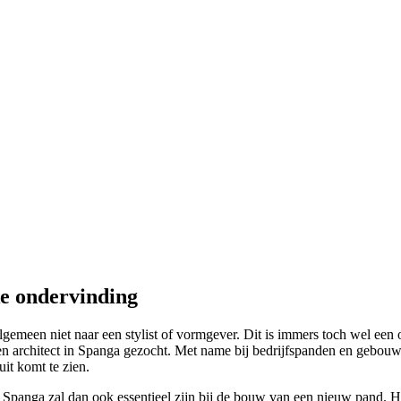
ke ondervinding
lgemeen niet naar een stylist of vormgever. Dit is immers toch wel een o
architect in Spanga gezocht. Met name bij bedrijfspanden en gebouwen 
it komt te zien.
n Spanga zal dan ook essentieel zijn bij de bouw van een nieuw pand. Het