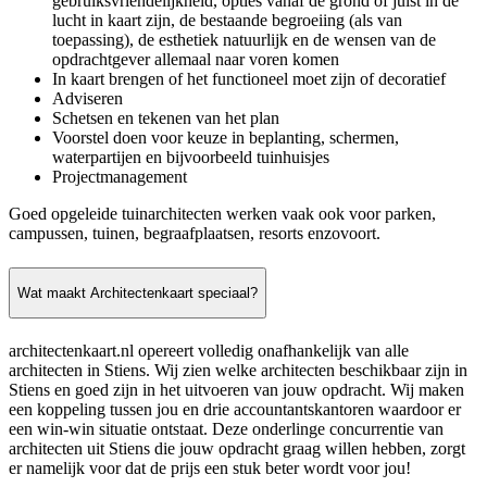
gebruiksvriendelijkheid, opties vanaf de grond of juist in de
lucht in kaart zijn, de bestaande begroeiing (als van
toepassing), de esthetiek natuurlijk en de wensen van de
opdrachtgever allemaal naar voren komen
In kaart brengen of het functioneel moet zijn of decoratief
Adviseren
Schetsen en tekenen van het plan
Voorstel doen voor keuze in beplanting, schermen,
waterpartijen en bijvoorbeeld tuinhuisjes
Projectmanagement
Goed opgeleide tuinarchitecten werken vaak ook voor parken,
campussen, tuinen, begraafplaatsen, resorts enzovoort.
Wat maakt Architectenkaart speciaal?
architectenkaart.nl opereert volledig onafhankelijk van alle
architecten in Stiens. Wij zien welke architecten beschikbaar zijn in
Stiens en goed zijn in het uitvoeren van jouw opdracht. Wij maken
een koppeling tussen jou en drie accountantskantoren waardoor er
een win-win situatie ontstaat. Deze onderlinge concurrentie van
architecten uit Stiens die jouw opdracht graag willen hebben, zorgt
er namelijk voor dat de prijs een stuk beter wordt voor jou!