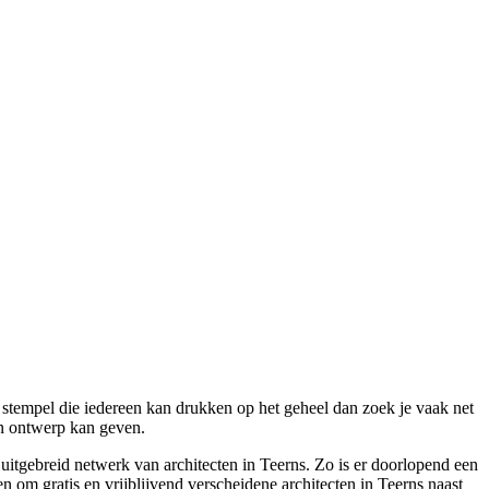
n stempel die iedereen kan drukken op het geheel dan zoek je vaak net
een ontwerp kan geven.
uitgebreid netwerk van architecten in Teerns. Zo is er doorlopend een
en om gratis en vrijblijvend verscheidene architecten in Teerns naast