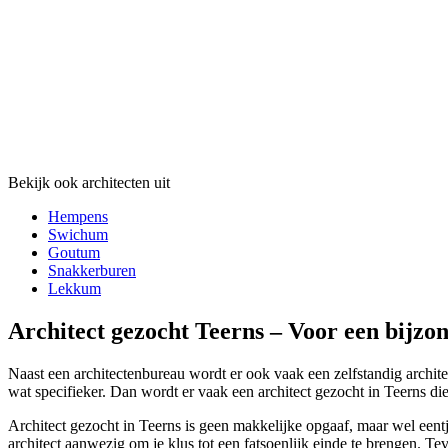
Bekijk ook architecten uit
Hempens
Swichum
Goutum
Snakkerburen
Lekkum
Architect gezocht Teerns – Voor een bijzo
Naast een architectenbureau wordt er ook vaak een zelfstandig archite
wat specifieker. Dan wordt er vaak een architect gezocht in Teerns di
Architect gezocht in Teerns is geen makkelijke opgaaf, maar wel eentj
architect aanwezig om je klus tot een fatsoenlijk einde te brengen. Tev