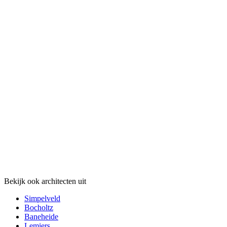
Bekijk ook architecten uit
Simpelveld
Bocholtz
Baneheide
Lemiers