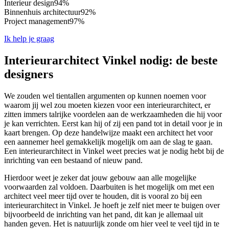
Interieur design
94%
Binnenhuis architectuur
92%
Project management
97%
Ik help je graag
Interieurarchitect Vinkel nodig: de beste
designers
We zouden wel tientallen argumenten op kunnen noemen voor
waarom jij wel zou moeten kiezen voor een interieurarchitect, er
zitten immers talrijke voordelen aan de werkzaamheden die hij voor
je kan verrichten. Eerst kan hij of zij een pand tot in detail voor je in
kaart brengen. Op deze handelwijze maakt een architect het voor
een aannemer heel gemakkelijk mogelijk om aan de slag te gaan.
Een interieurarchitect in Vinkel weet precies wat je nodig hebt bij de
inrichting van een bestaand of nieuw pand.
Hierdoor weet je zeker dat jouw gebouw aan alle mogelijke
voorwaarden zal voldoen. Daarbuiten is het mogelijk om met een
architect veel meer tijd over te houden, dit is vooral zo bij een
interieurarchitect in Vinkel. Je hoeft je zelf niet meer te buigen over
bijvoorbeeld de inrichting van het pand, dit kan je allemaal uit
handen geven. Het is natuurlijk zonde om hier veel te veel tijd in te