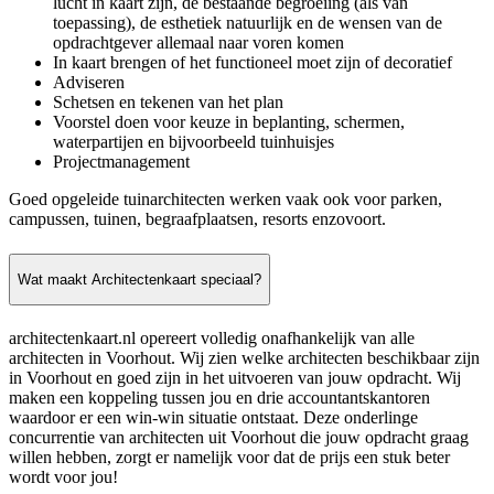
lucht in kaart zijn, de bestaande begroeiing (als van
toepassing), de esthetiek natuurlijk en de wensen van de
opdrachtgever allemaal naar voren komen
In kaart brengen of het functioneel moet zijn of decoratief
Adviseren
Schetsen en tekenen van het plan
Voorstel doen voor keuze in beplanting, schermen,
waterpartijen en bijvoorbeeld tuinhuisjes
Projectmanagement
Goed opgeleide tuinarchitecten werken vaak ook voor parken,
campussen, tuinen, begraafplaatsen, resorts enzovoort.
Wat maakt Architectenkaart speciaal?
architectenkaart.nl opereert volledig onafhankelijk van alle
architecten in Voorhout. Wij zien welke architecten beschikbaar zijn
in Voorhout en goed zijn in het uitvoeren van jouw opdracht. Wij
maken een koppeling tussen jou en drie accountantskantoren
waardoor er een win-win situatie ontstaat. Deze onderlinge
concurrentie van architecten uit Voorhout die jouw opdracht graag
willen hebben, zorgt er namelijk voor dat de prijs een stuk beter
wordt voor jou!