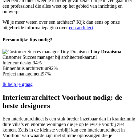
Met een architect weet je in ieder geval zeker dat je in zee gaat met
een professional die alles weet op het gebied van inrichting en
ontwerp.
Wil je meer weten over een architect? Kijk dan eens op onze
uitgebreide informatiepagina over
een architect
.
Persoonlijke tips nodig?
Tiny Draaisma
Customer Succes manager bij architectenkaart.nl
Interieur design
94%
Binnenhuis architectuur
92%
Project management
97%
Ik help je graag
Interieurarchitect Voorhout nodig: de
beste designers
Een interieurarchitect is een stuk breder inzetbaar dan in krankzinnig
dure villa’s en enorme woningen die je op televisie voorbij ziet
komen. Zelfs in de kleinste verblijf kan een interieurarchitect in
Voorhout van waarde zijn met slimme oplossingen die je