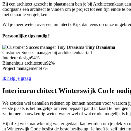
Bij een architect gezocht in plaatsnaam ben je bij Architectenkaart aa
doorgaans een architect te vinden om je project tot een fijn einde te 
met elkaar te vergelijken.
Wil je meer weten over een architect? Kijk dan eens op onze uitgebre
Persoonlijke tips nodig?
Tiny Draaisma
Customer Succes manager bij architectenkaart.nl
Interieur design
94%
Binnenhuis architectuur
92%
Project management
97%
Ik help je graag
Interieurarchitect Winterswijk Corle nodig
We zouden wel tientallen redenen op kunnen noemen voor waarom jij we
eerste plaats is het mogelijk om een bepaald pand in kaart te brengen.
zal immers nauwkeurig weten wat er wel of wat er niet mogelijk is b
Hij of zij weet nauwkeurig wat er gedaan kan worden om je plek zo opt
in Winterswijk Corle beslist de beste beslissing. Je hoeft je zelf niet