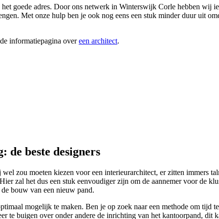
n het goede adres. Door ons netwerk in Winterswijk Corle hebben wij iede
brengen. Met onze hulp ben je ook nog eens een stuk minder duur uit omda
ide informatiepagina over
een architect
.
: de beste designers
l zou moeten kiezen voor een interieurarchitect, er zitten immers talri
 Hier zal het dus een stuk eenvoudiger zijn om de aannemer voor de klus
ij de bouw van een nieuw pand.
imaal mogelijk te maken. Ben je op zoek naar een methode om tijd te be
 meer te buigen over onder andere de inrichting van het kantoorpand, dit 