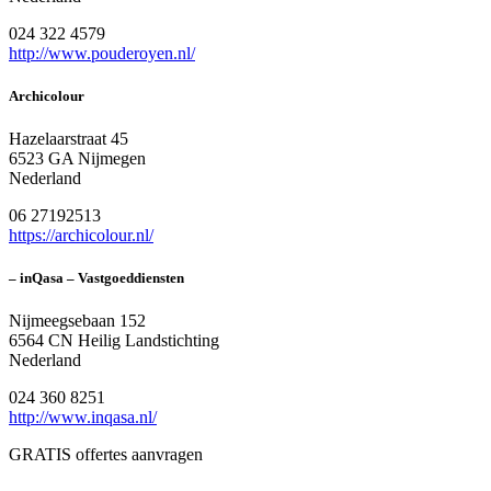
024 322 4579
http://www.pouderoyen.nl/
Archicolour
Hazelaarstraat 45
6523 GA Nijmegen
Nederland
06 27192513
https://archicolour.nl/
– inQasa – Vastgoeddiensten
Nijmeegsebaan 152
6564 CN Heilig Landstichting
Nederland
024 360 8251
http://www.inqasa.nl/
GRATIS offertes aanvragen