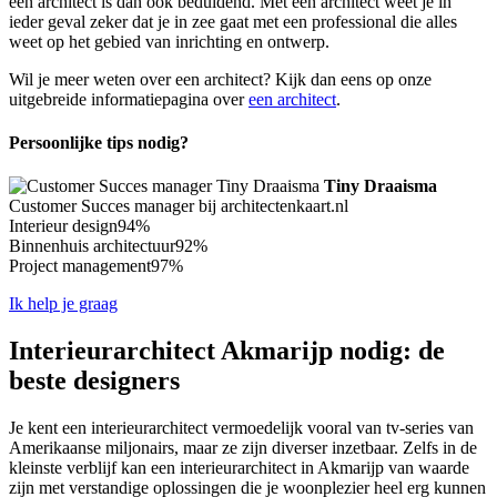
een architect is dan ook beduidend. Met een architect weet je in
ieder geval zeker dat je in zee gaat met een professional die alles
weet op het gebied van inrichting en ontwerp.
Wil je meer weten over een architect? Kijk dan eens op onze
uitgebreide informatiepagina over
een architect
.
Persoonlijke tips nodig?
Tiny Draaisma
Customer Succes manager bij architectenkaart.nl
Interieur design
94%
Binnenhuis architectuur
92%
Project management
97%
Ik help je graag
Interieurarchitect Akmarijp nodig: de
beste designers
Je kent een interieurarchitect vermoedelijk vooral van tv-series van
Amerikaanse miljonairs, maar ze zijn diverser inzetbaar. Zelfs in de
kleinste verblijf kan een interieurarchitect in Akmarijp van waarde
zijn met verstandige oplossingen die je woonplezier heel erg kunnen