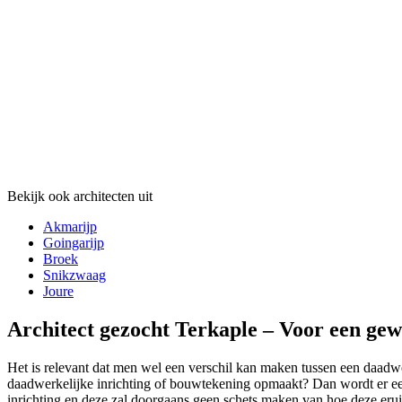
Bekijk ook architecten uit
Akmarijp
Goingarijp
Broek
Snikzwaag
Joure
Architect gezocht Terkaple – Voor een gew
Het is relevant dat men wel een verschil kan maken tussen een daadwer
daadwerkelijke inrichting of bouwtekening opmaakt? Dan wordt er een 
inrichting en deze zal doorgaans geen schets maken van hoe deze eruit