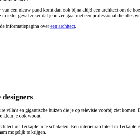
uw van een nieuw pand komt dan ook bijna altijd een architect om de ho
n ieder geval zeker dat je in zee gaat met een professional die alles w
ide informatiepagina over
een architect
.
e designers
ure villa’s en gigantische huizen die je op televisie voorbij ziet komen.
e klein je ook woont.
rchitect uit Terkaple in te schakelen. Een interieurarchitect in Terkaple
aam mogelijk te krijgen.