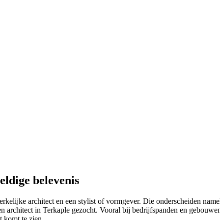
eldige belevenis
kelijke architect en een stylist of vormgever. Die onderscheiden nameli
architect in Terkaple gezocht. Vooral bij bedrijfspanden en gebouwen w
 komt te zien.