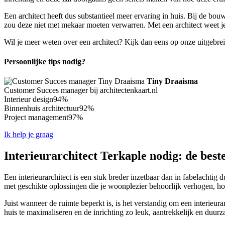
Een architect heeft dus substantieel meer ervaring in huis. Bij de bo
zou deze niet met mekaar moeten verwarren. Met een architect weet je i
Wil je meer weten over een architect? Kijk dan eens op onze uitgebre
Persoonlijke tips nodig?
Tiny Draaisma
Customer Succes manager bij architectenkaart.nl
Interieur design
94%
Binnenhuis architectuur
92%
Project management
97%
Ik help je graag
Interieurarchitect Terkaple nodig: de best
Een interieurarchitect is een stuk breder inzetbaar dan in fabelachtig d
met geschikte oplossingen die je woonplezier behoorlijk verhogen, ho
Juist wanneer de ruimte beperkt is, is het verstandig om een interieura
huis te maximaliseren en de inrichting zo leuk, aantrekkelijk en duurz