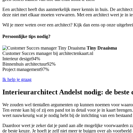
Een architect heeft dus aanmerkelijk meer kennis in huis. De archite
deze niet met elkaar moeten verwarren. Met een architect weet je in ie
Wil je meer weten over een architect? Kijk dan eens op onze uitgebre
Persoonlijke tips nodig?
Tiny Draaisma
Customer Succes manager bij architectenkaart.nl
Interieur design
94%
Binnenhuis architectuur
92%
Project management
97%
Ik help je graag
Interieurarchitect Andelst nodig: de beste 
We zouden wel tientallen argumenten op kunnen noemen voor waarom ji
Ten eerste kan hij of zij een pand tot in detail voor je in kaart bren
weet nauwkeurig wat je nodig hebt bij de inrichting van een bestaand
Daardoor weet je zeker dat je pand aan alle mogelijke voorwaarden zal
de beste keuze. Je hoeft je zelf niet meer te buigen over als voorbeeld