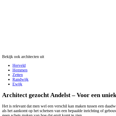
Bekijk ook architecten uit
Herveld
Hemmen
Zetten
Randwijk
Ewijk
Architect gezocht Andelst – Voor een uniek
Het is relevant dat men wel een verschil kan maken tussen een daadwerk
als het aankomt op het schetsen van een bepaalde inrichting of gebouw
geen schets maken van hoe dat eruit komt te zien.