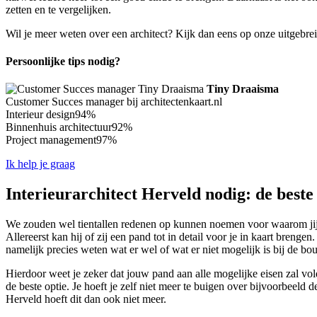
zetten en te vergelijken.
Wil je meer weten over een architect? Kijk dan eens op onze uitgebre
Persoonlijke tips nodig?
Tiny Draaisma
Customer Succes manager bij architectenkaart.nl
Interieur design
94%
Binnenhuis architectuur
92%
Project management
97%
Ik help je graag
Interieurarchitect Herveld nodig: de beste
We zouden wel tientallen redenen op kunnen noemen voor waarom jij oo
Allereerst kan hij of zij een pand tot in detail voor je in kaart breng
namelijk precies weten wat er wel of wat er niet mogelijk is bij de 
Hierdoor weet je zeker dat jouw pand aan alle mogelijke eisen zal vol
de beste optie. Je hoeft je zelf niet meer te buigen over bijvoorbeeld d
Herveld hoeft dit dan ook niet meer.