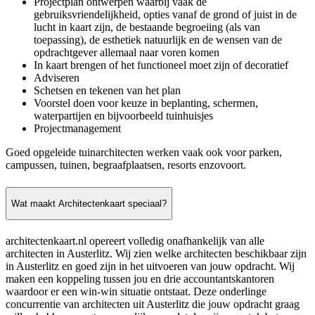
Projectplan ontwerpen waarbij vaak de
gebruiksvriendelijkheid, opties vanaf de grond of juist in de
lucht in kaart zijn, de bestaande begroeiing (als van
toepassing), de esthetiek natuurlijk en de wensen van de
opdrachtgever allemaal naar voren komen
In kaart brengen of het functioneel moet zijn of decoratief
Adviseren
Schetsen en tekenen van het plan
Voorstel doen voor keuze in beplanting, schermen,
waterpartijen en bijvoorbeeld tuinhuisjes
Projectmanagement
Goed opgeleide tuinarchitecten werken vaak ook voor parken,
campussen, tuinen, begraafplaatsen, resorts enzovoort.
Wat maakt Architectenkaart speciaal?
architectenkaart.nl opereert volledig onafhankelijk van alle
architecten in Austerlitz. Wij zien welke architecten beschikbaar zijn
in Austerlitz en goed zijn in het uitvoeren van jouw opdracht. Wij
maken een koppeling tussen jou en drie accountantskantoren
waardoor er een win-win situatie ontstaat. Deze onderlinge
concurrentie van architecten uit Austerlitz die jouw opdracht graag