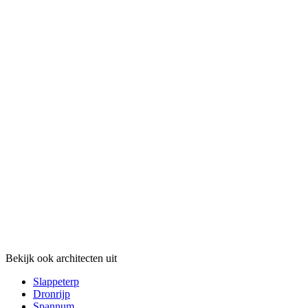
Bekijk ook architecten uit
Slappeterp
Dronrijp
Spannum