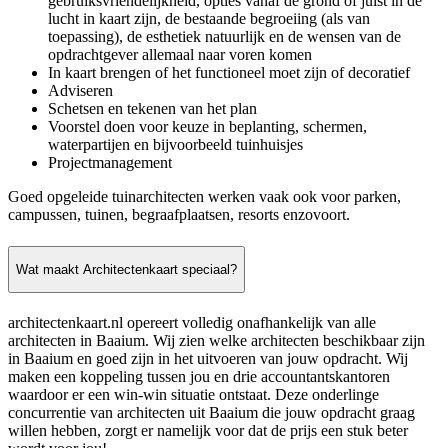
gebruiksvriendelijkheid, opties vanaf de grond of juist in de
lucht in kaart zijn, de bestaande begroeiing (als van
toepassing), de esthetiek natuurlijk en de wensen van de
opdrachtgever allemaal naar voren komen
In kaart brengen of het functioneel moet zijn of decoratief
Adviseren
Schetsen en tekenen van het plan
Voorstel doen voor keuze in beplanting, schermen,
waterpartijen en bijvoorbeeld tuinhuisjes
Projectmanagement
Goed opgeleide tuinarchitecten werken vaak ook voor parken,
campussen, tuinen, begraafplaatsen, resorts enzovoort.
Wat maakt Architectenkaart speciaal?
architectenkaart.nl opereert volledig onafhankelijk van alle
architecten in Baaium. Wij zien welke architecten beschikbaar zijn
in Baaium en goed zijn in het uitvoeren van jouw opdracht. Wij
maken een koppeling tussen jou en drie accountantskantoren
waardoor er een win-win situatie ontstaat. Deze onderlinge
concurrentie van architecten uit Baaium die jouw opdracht graag
willen hebben, zorgt er namelijk voor dat de prijs een stuk beter