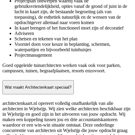
Projectplan ontwerpen waarbij vaak de
gebruiksvriendelijkheid, opties vanaf de grond of juist in de
lucht in kaart zijn, de bestaande begroeiing (als van
toepassing), de esthetiek natuurlijk en de wensen van de
opdrachtgever allemaal naar voren komen
In kaart brengen of het functioneel moet zijn of decoratief
Adviseren
Schetsen en tekenen van het plan
Voorstel doen voor keuze in beplanting, schermen,
waterpartijen en bijvoorbeeld tuinhuisjes
Projectmanagement
Goed opgeleide tuinarchitecten werken vaak ook voor parken,
campussen, tuinen, begraafplaatsen, resorts enzovoort.
Wat maakt Architectenkaart speciaal?
architectenkaart.nl opereert volledig onafhankelijk van alle
architecten in Wjelsrijp. Wij zien welke architecten beschikbaar zijn
in Wjelsrijp en goed zijn in het uitvoeren van jouw opdracht. Wij
maken een koppeling tussen jou en drie accountantskantoren
waardoor er een win-win situatie ontstaat. Deze onderlinge
concurrentie van architecten uit Wjelsrijp die jouw opdracht graag