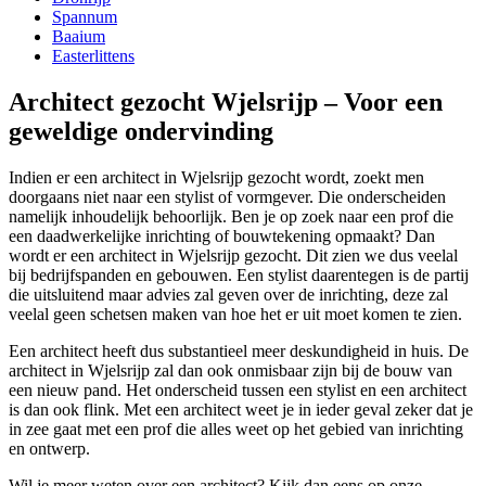
Spannum
Baaium
Easterlittens
Architect gezocht Wjelsrijp – Voor een
geweldige ondervinding
Indien er een architect in Wjelsrijp gezocht wordt, zoekt men
doorgaans niet naar een stylist of vormgever. Die onderscheiden
namelijk inhoudelijk behoorlijk. Ben je op zoek naar een prof die
een daadwerkelijke inrichting of bouwtekening opmaakt? Dan
wordt er een architect in Wjelsrijp gezocht. Dit zien we dus veelal
bij bedrijfspanden en gebouwen. Een stylist daarentegen is de partij
die uitsluitend maar advies zal geven over de inrichting, deze zal
veelal geen schetsen maken van hoe het er uit moet komen te zien.
Een architect heeft dus substantieel meer deskundigheid in huis. De
architect in Wjelsrijp zal dan ook onmisbaar zijn bij de bouw van
een nieuw pand. Het onderscheid tussen een stylist en een architect
is dan ook flink. Met een architect weet je in ieder geval zeker dat je
in zee gaat met een prof die alles weet op het gebied van inrichting
en ontwerp.
Wil je meer weten over een architect? Kijk dan eens op onze