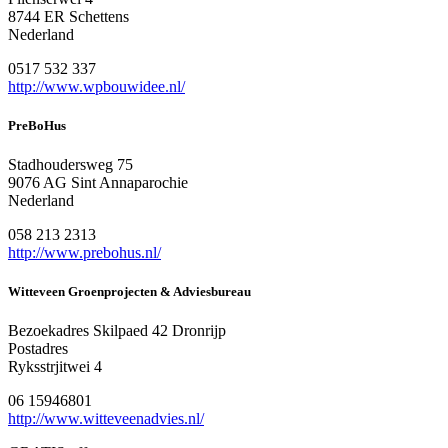
8744 ER Schettens
Nederland
0517 532 337
http://www.wpbouwidee.nl/
PreBoHus
Stadhoudersweg 75
9076 AG Sint Annaparochie
Nederland
058 213 2313
http://www.prebohus.nl/
Witteveen Groenprojecten & Adviesbureau
Bezoekadres Skilpaed 42 Dronrijp
Postadres
Ryksstrjitwei 4
06 15946801
http://www.witteveenadvies.nl/