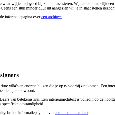
 waar wij je heel goed bij kunnen assisteren. Wij hebben namelijk een u
 eens een stuk minder duur uit aangezien wij je in staat stellen gezocht
ide informatiepagina over
een architect
.
esigners
 dure villa’s en enorme huizen die je op tv voorbij ziet komen. Een inter
oe klein je ook woont.
in Baars van betekenis zijn. Een interieurarchitect is volledig op de hoo
w specifieke omstandigheid.
 uitgebreide informatiepagina over
een interieurarchitect
.