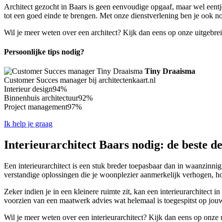
Architect gezocht in Baars is geen eenvoudige opgaaf, maar wel eentje
tot een goed einde te brengen. Met onze dienstverlening ben je ook nog
Wil je meer weten over een architect? Kijk dan eens op onze uitgebre
Persoonlijke tips nodig?
Tiny Draaisma
Customer Succes manager bij architectenkaart.nl
Interieur design
94%
Binnenhuis architectuur
92%
Project management
97%
Ik help je graag
Interieurarchitect Baars nodig: de beste d
Een interieurarchitect is een stuk breder toepasbaar dan in waanzinnig
verstandige oplossingen die je woonplezier aanmerkelijk verhogen, h
Zeker indien je in een kleinere ruimte zit, kan een interieurarchitect 
voorzien van een maatwerk advies wat helemaal is toegespitst op jou
Wil je meer weten over een interieurarchitect? Kijk dan eens op onze