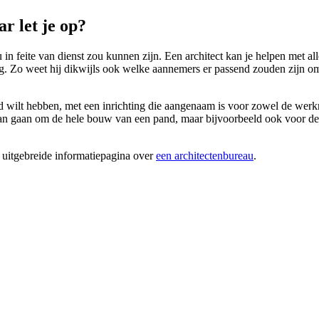
r let je op?
 in feite van dienst zou kunnen zijn. Een architect kan je helpen met all
g. Zo weet hij dikwijls ook welke aannemers er passend zouden zijn om 
d wilt hebben, met een inrichting die aangenaam is voor zowel de werkne
 gaan om de hele bouw van een pand, maar bijvoorbeeld ook voor de pla
 uitgebreide informatiepagina over
een architectenbureau
.