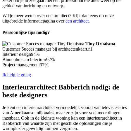
zeker dat je in zee gaat met een professional die alles weet op het
gebied van inrichting en ontwerp.
Wil je meer weten over een architect? Kijk dan eens op onze
uitgebreide informatiepagina over
een architect
.
Persoonlijke tips nodig?
Tiny Draaisma
Customer Succes manager bij architectenkaart.nl
Interieur design
94%
Binnenhuis architectuur
92%
Project management
97%
Ik help je graag
Interieurarchitect Babberich nodig: de
beste designers
Je kent een interieurarchitect vermoedelijk vooral van televisieseries
van Amerikaanse miljonairs, maar ze zijn voor veel meer dingen
inzetbaar. Ook in de kleinste woning kan een interieurarchitect in
Babberich van waarde zijn met geschikte oplossingen die je
woonplezier geweldig kunnen vergroten.