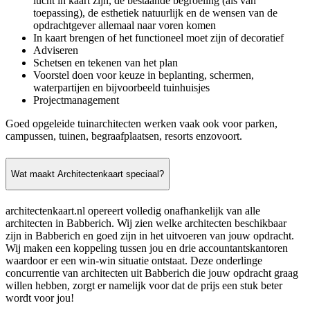
lucht in kaart zijn, de bestaande begroeiing (als van
toepassing), de esthetiek natuurlijk en de wensen van de
opdrachtgever allemaal naar voren komen
In kaart brengen of het functioneel moet zijn of decoratief
Adviseren
Schetsen en tekenen van het plan
Voorstel doen voor keuze in beplanting, schermen,
waterpartijen en bijvoorbeeld tuinhuisjes
Projectmanagement
Goed opgeleide tuinarchitecten werken vaak ook voor parken,
campussen, tuinen, begraafplaatsen, resorts enzovoort.
Wat maakt Architectenkaart speciaal?
architectenkaart.nl opereert volledig onafhankelijk van alle
architecten in Babberich. Wij zien welke architecten beschikbaar
zijn in Babberich en goed zijn in het uitvoeren van jouw opdracht.
Wij maken een koppeling tussen jou en drie accountantskantoren
waardoor er een win-win situatie ontstaat. Deze onderlinge
concurrentie van architecten uit Babberich die jouw opdracht graag
willen hebben, zorgt er namelijk voor dat de prijs een stuk beter
wordt voor jou!