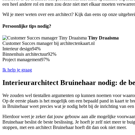
een heel andere rol en men zou deze niet met elkaar moeten verwarren
Wil je meer weten over een architect? Kijk dan eens op onze uitgebre
Persoonlijke tips nodig?
Tiny Draaisma
Customer Succes manager bij architectenkaart.nl
Interieur design
94%
Binnenhuis architectuur
92%
Project management
97%
Ik help je graag
Interieurarchitect Bruinehaar nodig: de be
We zouden wel tientallen argumenten op kunnen noemen voor waarom ji
Op de eerste plaats is het mogelijk om een bepaald pand in kaart te b
in Bruinehaar weet precies wat je nodig hebt bij de inrichting van ee
Hierdoor weet je zeker dat jouw gebouw aan alle mogelijke voorwaarden
Bruinehaar beslist de beste beslissing. Je hoeft je zelf niet meer te bu
stoppen, met een architect Bruinehaar hoeft dit dan ook niet meer.