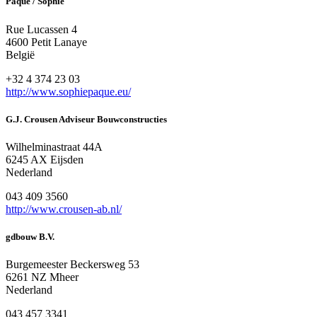
Paque / Sophie
Rue Lucassen 4
4600 Petit Lanaye
België
+32 4 374 23 03
http://www.sophiepaque.eu/
G.J. Crousen Adviseur Bouwconstructies
Wilhelminastraat 44A
6245 AX Eijsden
Nederland
043 409 3560
http://www.crousen-ab.nl/
gdbouw B.V.
Burgemeester Beckersweg 53
6261 NZ Mheer
Nederland
043 457 3341