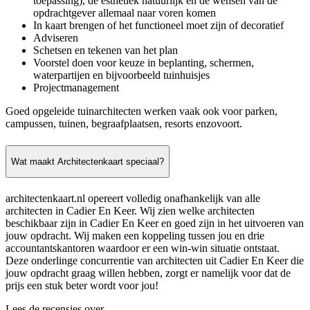
toepassing), de esthetiek natuurlijk en de wensen van de
opdrachtgever allemaal naar voren komen
In kaart brengen of het functioneel moet zijn of decoratief
Adviseren
Schetsen en tekenen van het plan
Voorstel doen voor keuze in beplanting, schermen,
waterpartijen en bijvoorbeeld tuinhuisjes
Projectmanagement
Goed opgeleide tuinarchitecten werken vaak ook voor parken,
campussen, tuinen, begraafplaatsen, resorts enzovoort.
Wat maakt Architectenkaart speciaal?
architectenkaart.nl opereert volledig onafhankelijk van alle
architecten in Cadier En Keer. Wij zien welke architecten
beschikbaar zijn in Cadier En Keer en goed zijn in het uitvoeren van
jouw opdracht. Wij maken een koppeling tussen jou en drie
accountantskantoren waardoor er een win-win situatie ontstaat.
Deze onderlinge concurrentie van architecten uit Cadier En Keer die
jouw opdracht graag willen hebben, zorgt er namelijk voor dat de
prijs een stuk beter wordt voor jou!
Lees de recensies over